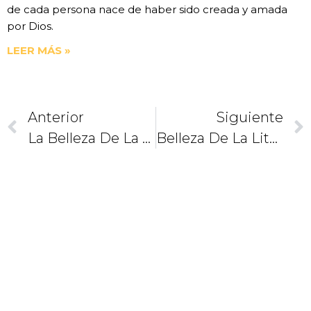
de cada persona nace de haber sido creada y amada
por Dios.
LEER MÁS »
Anterior
Siguiente
La Belleza De La Liturgia (20). Evitar Ser Analfabeta
Belleza De La Liturgia (21). ¿Me Dejo Educar?
CAMINEMOS
JUNTOS