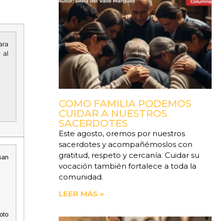
ara
 al
COMO FAMILIA PODEMOS
CUIDAR A NUESTROS
SACERDOTES
Este agosto, oremos por nuestros
sacerdotes y acompañémoslos con
gratitud, respeto y cercanía. Cuidar su
san
vocación también fortalece a toda la
comunidad.
LEER MÁS »
oto