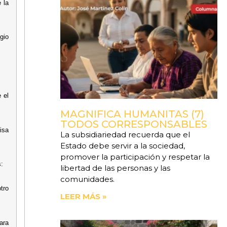
 la
gio
 el
MAGNIFICA HUMANITAS (7)
TODOS CORRESPONSABLES
isa
La subsidiariedad recuerda que el
Estado debe servir a la sociedad,
promover la participación y respetar la
s:
libertad de las personas y las
comunidades.
tro
LEER MÁS »
ara