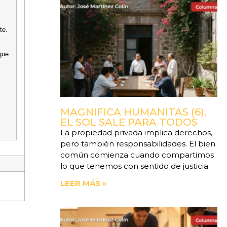
te.
que
MAGNIFICA HUMANITAS (6).
EL SOL SALE PARA TODOS
La propiedad privada implica derechos,
pero también responsabilidades. El bien
común comienza cuando compartimos
lo que tenemos con sentido de justicia.
LEER MÁS »