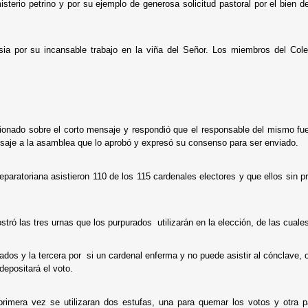
sterio petrino y por su ejemplo de generosa solicitud pastoral por el bien de
esia por su incansable trabajo en la viña del Señor. Los miembros del Cole
ionado sobre el corto mensaje y respondió que el responsable del mismo fue
nsaje a la asamblea que lo aprobó y expresó su consenso para ser enviado.
paratoriana asistieron 110 de los 115 cardenales electores y que ellos sin pr
ró las tres urnas que los purpurados utilizarán en la elección, de las cuale
tados y la tercera por si un cardenal enferma y no puede asistir al cónclave, o
depositará el voto.
rimera vez se utilizaran dos estufas, una para quemar los votos y otra p