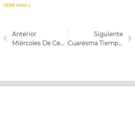
LEER MÁS »
Anterior
Siguiente
Miércoles De Ceniza En Familia
Cuaresma Tiempo De Conversión En Familia
CAMINEMOS
JUNTOS
COMO
DISCÍPULOS