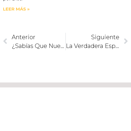
LEER MÁS »
Anterior
Siguiente
¿Sabías Que Nuestros Hijos Pueden Ser Misioneros Desde Tu Casa?
La Verdadera Esperanza. Perfeccionar La Libertad
CAMINEMOS
JUNTOS
COMO