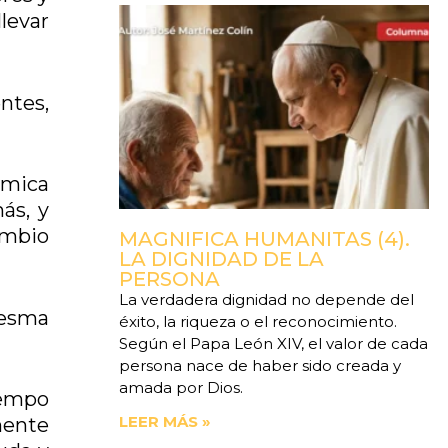
llevar
ntes,
ámica
ás, y
ambio
MAGNIFICA HUMANITAS (4).
LA DIGNIDAD DE LA
PERSONA
La verdadera dignidad no depende del
resma
éxito, la riqueza o el reconocimiento.
Según el Papa León XIV, el valor de cada
persona nace de haber sido creada y
amada por Dios.
iempo
LEER MÁS »
mente