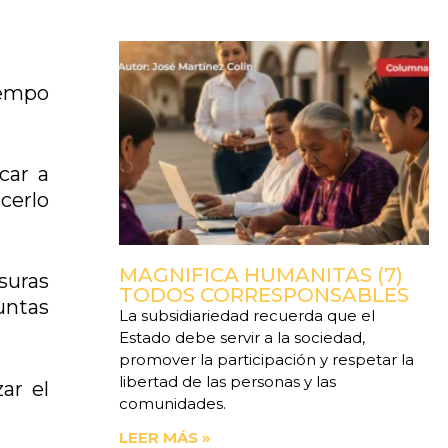
iempo
car a
cerlo
MAGNIFICA HUMANITAS (7)
suras
TODOS CORRESPONSABLES
untas
La subsidiariedad recuerda que el
Estado debe servir a la sociedad,
promover la participación y respetar la
libertad de las personas y las
ar el
comunidades.
LEER MÁS »