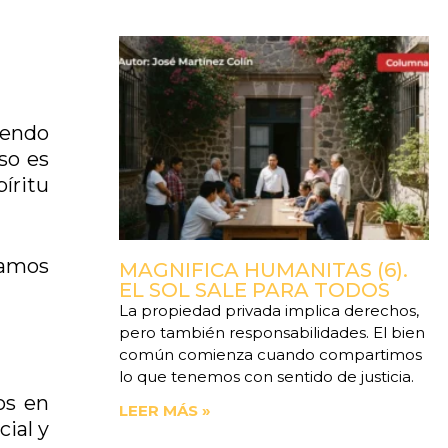
iendo
so es
íritu
tamos
MAGNIFICA HUMANITAS (6).
EL SOL SALE PARA TODOS
La propiedad privada implica derechos,
pero también responsabilidades. El bien
común comienza cuando compartimos
lo que tenemos con sentido de justicia.
os en
LEER MÁS »
ial y