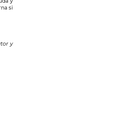
uda y
rna si
tor y