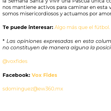
la Semana Santa y vivir una Pascua única co
nos mantiene activos para caminar en esta vi
somos misericordiosos y actuamos por amor,
Te puede interesar:
Algo más que el fútbol
*
Las opiniones expresadas en esta column
no constituyen de manera alguna la posició
@voxfides
Facebook:
Vox Fides
sdominguez@ew360.mx