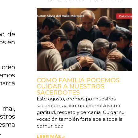
po de
os en
 creo
demos
COMO FAMILIA PODEMOS
marca
CUIDAR A NUESTROS
SACERDOTES
Este agosto, oremos por nuestros
sacerdotes y acompañémoslos con
 mal,
gratitud, respeto y cercanía. Cuidar su
estros
vocación también fortalece a toda la
aresma
comunidad.
.
LEER MÁS »