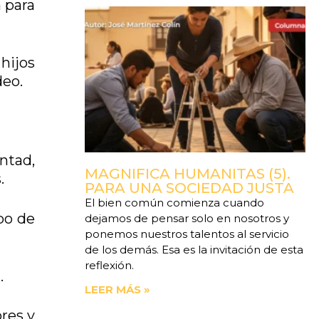
 para
hijos
deo.
ntad,
MAGNIFICA HUMANITAS (5).
s.
PARA UNA SOCIEDAD JUSTA
El bien común comienza cuando
po de
dejamos de pensar solo en nosotros y
ponemos nuestros talentos al servicio
de los demás. Esa es la invitación de esta
reflexión.
a.
LEER MÁS »
ores y