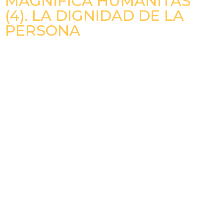
MAGNIFICA HUMANITAS
(4). LA DIGNIDAD DE LA
PERSONA
La verdadera dignidad no depende del éxito, la riqueza
o el reconocimiento. Según el Papa León XIV, el valor
de cada persona nace de haber sido creada y amada
por Dios.
LEER MÁS »
Anterior
Siguiente
Unidad De Los Cristianos Se Alcanzará Por Obra Del Espíritu Santo
Francisco Y Las Familias Numerosas