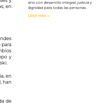
ses y
sino con desarrollo integral, justicia y
s; en
dignidad para todas las personas.
LEER MÁS »
andes
ó para
ambios
mpo y
ski.
a, en
l, han
ada de