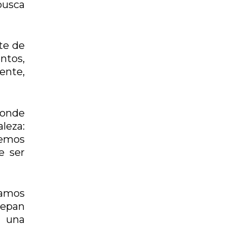
busca
te de
entos,
ente,
 donde
leza:
hemos
e ser
tamos
sepan
n una