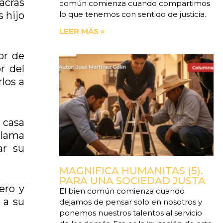
lacras
común comienza cuando compartimos
s hijo
lo que tenemos con sentido de justicia.
LEER MÁS »
or de
r del
rlos a
 casa
llama
ar su
MAGNIFICA HUMANITAS (5).
PARA UNA SOCIEDAD JUSTA
ero y
El bien común comienza cuando
 a su
dejamos de pensar solo en nosotros y
ponemos nuestros talentos al servicio