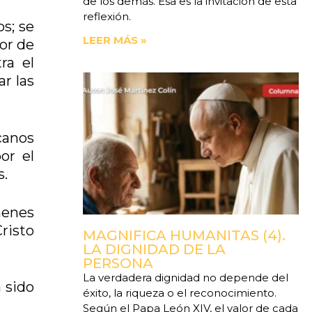
de los demás. Esa es la invitación de esta
reflexión.
s; se
LEER MÁS »
gor de
ra el
r las
icanos
or el
s.
menes
Cristo
MAGNIFICA HUMANITAS (4).
LA DIGNIDAD DE LA
PERSONA
La verdadera dignidad no depende del
a sido
éxito, la riqueza o el reconocimiento.
Según el Papa León XIV, el valor de cada