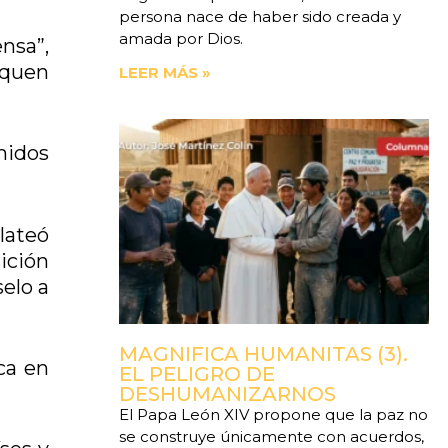
persona nace de haber sido creada y
amada por Dios.
ensa”,
squen
LEER MÁS »
nidos
lateó
ición
selo a
MAGNIFICA HUMANITAS (3).
ca en
EL PELIGRO DE
DESHUMANIZARNOS
El Papa León XIV propone que la paz no
se construye únicamente con acuerdos,