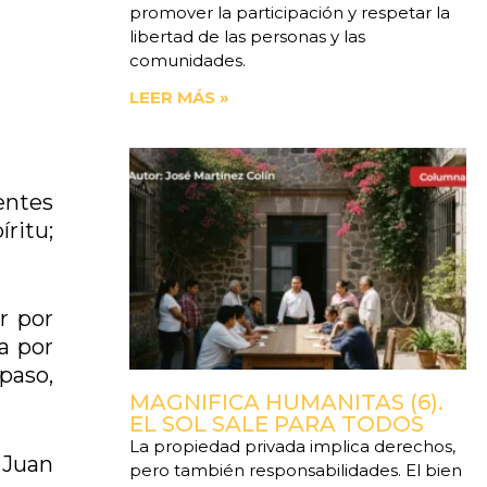
promover la participación y respetar la
libertad de las personas y las
comunidades.
LEER MÁS »
entes
ritu;
r por
a por
 paso,
MAGNIFICA HUMANITAS (6).
EL SOL SALE PARA TODOS
La propiedad privada implica derechos,
 Juan
pero también responsabilidades. El bien