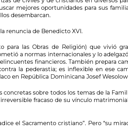
as de civiles y de cristianos en diversos paí
uscar mejores oportunidades para sus familia
ellos desembarcan.
la renuncia de Benedicto XVI.
to para las Obras de Religión) que vivió gr
sometió a normas internacionales y lo adelgaz
 a delincuentes financieros. También prepara c
contra la pederastia; es inflexible en ese ca
polaco en República Dominicana Josef Wesolow
 concretas sobre todos los temas de la Famili
 irreversible fracaso de su vínculo matrimonia
radice el Sacramento cristiano”. Pero “su mir