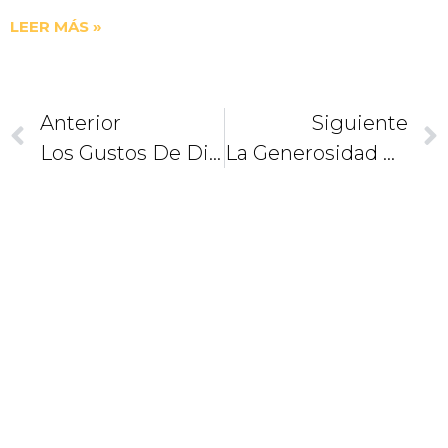
LEER MÁS »
Anterior
Siguiente
Los Gustos De Dios
La Generosidad De La Navidad. El Significado De Belén
CAMINEMOS
JUNTOS
COMO