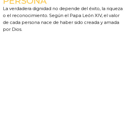
PERSONA
La verdadera dignidad no depende del éxito, la riqueza
o el reconocimiento. Según el Papa León XIV, el valor
de cada persona nace de haber sido creada y amada
por Dios.
LEER MÁS »
Anterior
Siguiente
La Belleza De La Liturgia (12). El Sentido De Las Rúbricas
La Belleza De La Liturgia (13). Estrenar Cada Día