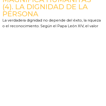
(4). LA DIGNIDAD DE LA
PERSONA
La verdadera dignidad no depende del éxito, la riqueza
o el reconocimiento. Según el Papa León XIV, el valor
de cada persona nace de haber sido creada y amada
por Dios.
LEER MÁS »
Anterior
Siguiente
Después Del Viaje Apostólico. La Compasión, Puente Que Une
El Espíritu Santo Y La Iglesia (7). Vencer Con El Espíritu Santo