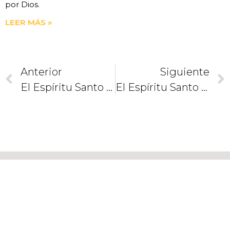
por Dios.
LEER MÁS »
Anterior
Siguiente
El Espíritu Santo Y La Iglesia (10). Para La Unidad El Matrimonio
El Espíritu Santo Y La Iglesia (12). Clark Kent A Nuestro Lado
CAMINEMOS
JUNTOS
COMO