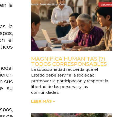
 en la
as, la
spos,
on el
ticos
MAGNIFICA HUMANITAS (7)
TODOS CORRESPONSABLES
nodal
La subsidiariedad recuerda que el
ieron
Estado debe servir a la sociedad,
en sus
promover la participación y respetar la
libertad de las personas y las
de su
comunidades.
LEER MÁS »
spos,
les de