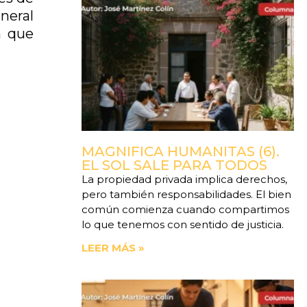
neral
n que
MAGNIFICA HUMANITAS (6).
EL SOL SALE PARA TODOS
La propiedad privada implica derechos,
pero también responsabilidades. El bien
común comienza cuando compartimos
lo que tenemos con sentido de justicia.
LEER MÁS »