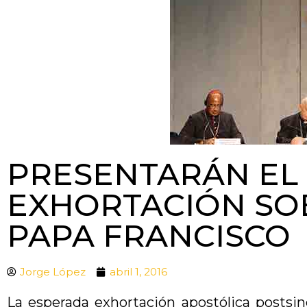
PRESENTARÁN EL 
EXHORTACIÓN SOB
PAPA FRANCISCO
Jorge López
abril 1, 2016
La esperada exhortación apostólica postsinod