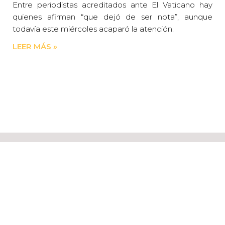
Entre periodistas acreditados ante El Vaticano hay
quienes afirman “que dejó de ser nota”, aunque
todavía este miércoles acaparó la atención.
LEER MÁS »
CAMINEMOS
JUNTOS
COMO
DISCÍPULOS