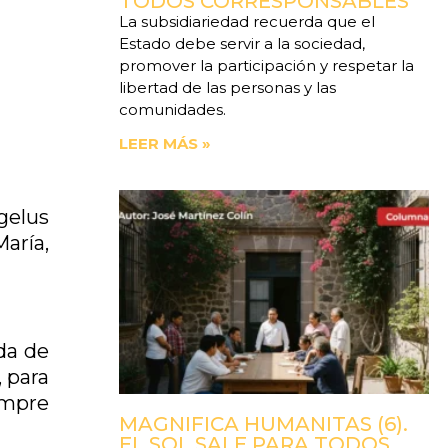
TODOS CORRESPONSABLES
La subsidiariedad recuerda que el
Estado debe servir a la sociedad,
promover la participación y respetar la
libertad de las personas y las
comunidades.
LEER MÁS »
gelus
aría,
da de
, para
empre
MAGNIFICA HUMANITAS (6).
EL SOL SALE PARA TODOS