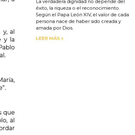
La verdadera dignidad no depende del
éxito, la riqueza o el reconocimiento.
Según el Papa León XIV, el valor de cada
persona nace de haber sido creada y
amada por Dios.
y, al
LEER MÁS »
 y la
Pablo
al.
aría,
e”.
s que
o, al
cordar