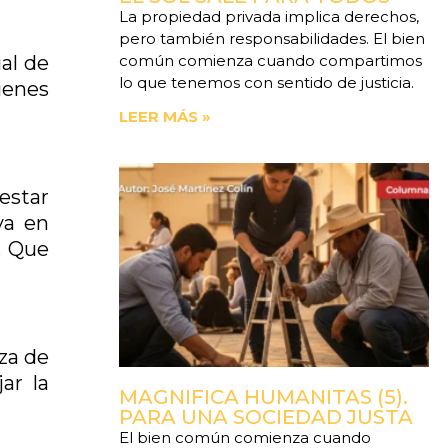
La propiedad privada implica derechos,
pero también responsabilidades. El bien
común comienza cuando compartimos
al de
lo que tenemos con sentido de justicia.
ienes
LEER MÁS »
estar
va en
. Que
aza de
ar la
MAGNIFICA HUMANITAS (5).
PARA UNA SOCIEDAD JUSTA
El bien común comienza cuando