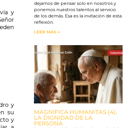
dejamos de pensar solo en nosotros y
ponemos nuestros talentos al servicio
via y
de los demás. Esa es la invitación de esta
Señor
reflexión.
ueden
LEER MÁS »
dro y
MAGNIFICA HUMANITAS (4).
en su
LA DIGNIDAD DE LA
cto y
PERSONA
ar, a