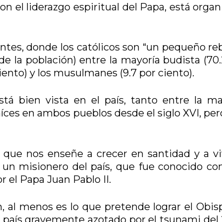
con el liderazgo espiritual del Papa, está orga
antes, donde los católicos son “un pequeño re
 de la población) entre la mayoría budista (70
ciento) y los musulmanes (9.7 por ciento).
tá bien vista en el país, tanto entre la ma
aíces en ambos pueblos desde el siglo XVI, pe
 que nos enseñe a crecer en santidad y a viv
 un misionero del país, que fue conocido co
r el Papa Juan Pablo II.
n, al menos es lo que pretende lograr el Obis
el país gravemente azotado por el tsunami del