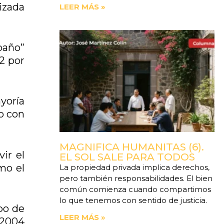
nizada
LEER MÁS »
baño”
.2 por
yoría
ro con
MAGNIFICA HUMANITAS (6).
ir el
EL SOL SALE PARA TODOS
mo el
La propiedad privada implica derechos,
pero también responsabilidades. El bien
común comienza cuando compartimos
lo que tenemos con sentido de justicia.
po de
LEER MÁS »
 2004