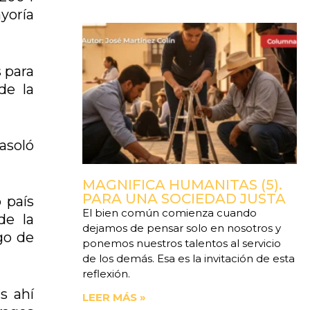
yoría
s para
de la
 asoló
MAGNIFICA HUMANITAS (5).
PARA UNA SOCIEDAD JUSTA
 país
El bien común comienza cuando
de la
dejamos de pensar solo en nosotros y
go de
ponemos nuestros talentos al servicio
de los demás. Esa es la invitación de esta
reflexión.
s ahí
LEER MÁS »