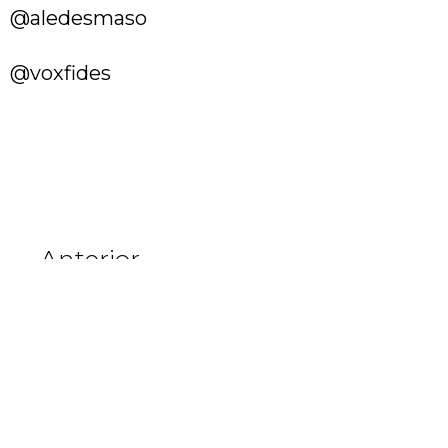
@aledesmaso
@voxfides
Anterior
Francisco Y Los Cardenales