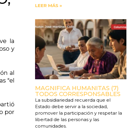
LEER MÁS »
ve la
oso y
ón al
as “el
MAGNIFICA HUMANITAS (7)
TODOS CORRESPONSABLES
La subsidiariedad recuerda que el
artió
Estado debe servir a la sociedad,
o por
promover la participación y respetar la
libertad de las personas y las
comunidades.