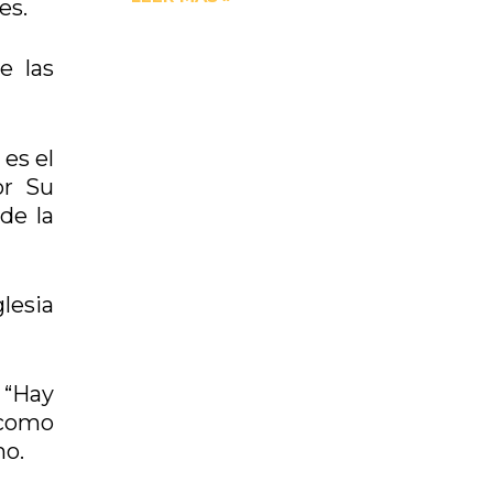
es.
e las
 es el
or Su
de la
lesia
 “Hay
 como
mo.