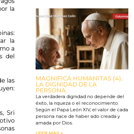
ragos
or la
inas:
ar la
smo a
s del
MAGNIFICA HUMANITAS (4).
e las
LA DIGNIDAD DE LA
uyen:
PERSONA
La verdadera dignidad no depende del
éxito, la riqueza o el reconocimiento.
Según el Papa León XIV, el valor de cada
, Sri
persona nace de haber sido creada y
motivo
amada por Dios.
sonas
LEER MÁS »