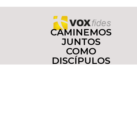
CAMINEMOS
JUNTOS
COMO
DISCÍPULOS
Y
MISIONEROS
Copyright © 2022 yoinfluyo.com Todos los derechos
reservados. De no existir previa autorización, queda
expresamente prohibida la publicación,
retransmisión, edición y cualquier otro uso de los
contenidos. Tel. (55)55437516