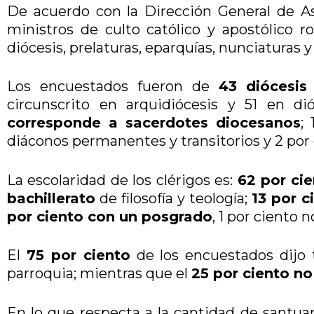
De acuerdo con la Dirección General de As
ministros de culto católico y apostólico ro
diócesis, prelaturas, eparquías, nunciaturas 
Los encuestados fueron de
43 diócesis
circunscrito en arquidiócesis y 51 en di
corresponde a sacerdotes diocesanos
;
diáconos permanentes y transitorios y 2 por 
La escolaridad de los clérigos es:
62 por cie
bachillerato
de filosofía y teología;
13 por c
por ciento con un posgrado
, 1 por ciento 
El
75 por ciento
de los encuestados dijo 
parroquia; mientras que el
25 por ciento no
En lo que respecta a la cantidad de santuar