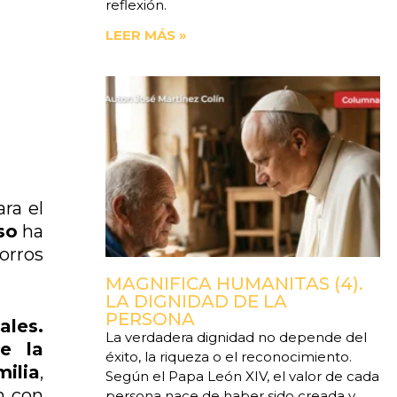
reflexión.
LEER MÁS »
ra el
so
ha
orros
MAGNIFICA HUMANITAS (4).
LA DIGNIDAD DE LA
PERSONA
ales.
La verdadera dignidad no depende del
e la
éxito, la riqueza o el reconocimiento.
milia
,
Según el Papa León XIV, el valor de cada
n con
persona nace de haber sido creada y