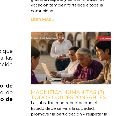
vocación también fortalece a toda la
comunidad.
LEER MÁS »
ó que
a las
zación
po de
MAGNIFICA HUMANITAS (7)
vo de
TODOS CORRESPONSABLES
to de
La subsidiariedad recuerda que el
Estado debe servir a la sociedad,
promover la participación y respetar la