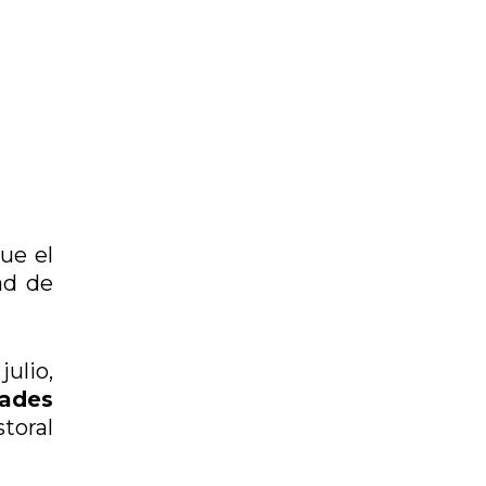
que el
ad de
julio,
ades
toral