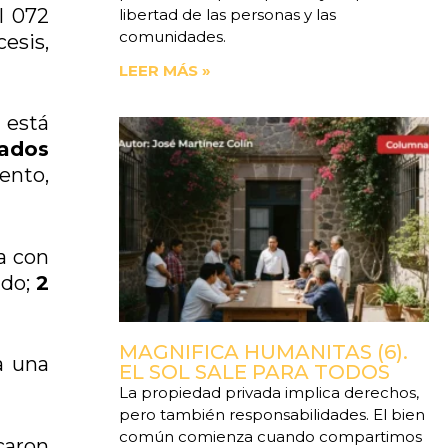
l 072
libertad de las personas y las
comunidades.
esis,
LEER MÁS »
 está
ados
iento,
a con
ado;
2
MAGNIFICA HUMANITAS (6).
a una
EL SOL SALE PARA TODOS
La propiedad privada implica derechos,
pero también responsabilidades. El bien
común comienza cuando compartimos
caron