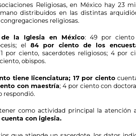
ociaciones Religiosas, en México hay 23 mi
mano distribuidos en las distintas arquidióc
y congregaciones religiosas.
 de la Iglesia en México
: 49 por ciento
ócesis; el
84 por ciento de los encuest
 11 por ciento, sacerdotes religiosos; 4 por c
ciento, obispos.
nto tiene licenciatura; 17 por ciento
cuent
iento con maestría
; 4 por ciento con doctor
no respondió.
tener como actividad principal la atención 
 cuenta con iglesia.
ios que atiende un sacerdote, los datos indi