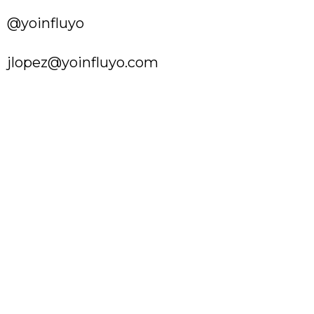
@yoinfluyo
jlopez@yoinfluyo.com