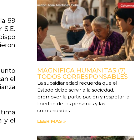
la 99
 S.E.
bispo
ieron
MAGNIFICA HUMANITAS (7)
 punto
TODOS CORRESPONSABLES
an el
La subsidiariedad recuerda que el
ianza
Estado debe servir a la sociedad,
promover la participación y respetar la
libertad de las personas y las
comunidades.
ltima
 y el
LEER MÁS »