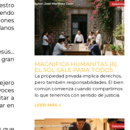
estro
iendo
iones
danos
esús…
 gran
MAGNIFICA HUMANITAS (6).
EL SOL SALE PARA TODOS
La propiedad privada implica derechos,
ejero
pero también responsabilidades. El bien
común comienza cuando compartimos
voces
lo que tenemos con sentido de justicia.
itar a
ar en
LEER MÁS »
s que