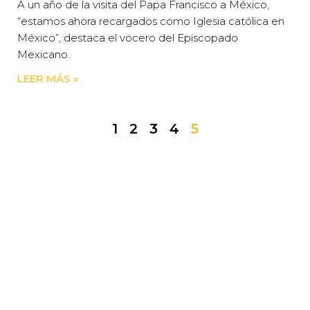
A un año de la visita del Papa Francisco a México,
“estamos ahora recargados como Iglesia católica en
México”, destaca el vocero del Episcopado
Mexicano.
LEER MÁS »
1
2
3
4
5
CAMINEMOS