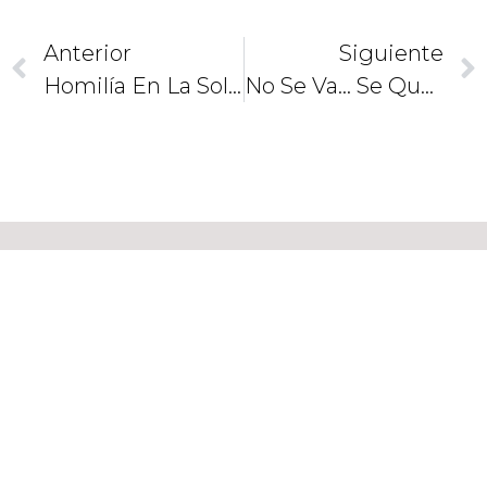
Anterior
Siguiente
Homilía En La Solemnidad De La Anunciación
No Se Va… Se Queda En Nuestros Corazones
CAMINEMOS
JUNTOS
COMO
DISCÍPULOS
Y
MISIONEROS