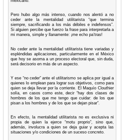
mexicano.
Pero hubo algo más intenso, cuando nos alentó a no
ceder ante la mentalidad utilitarista “que termina
siempre, sacrificando a los más débiles e indefensos”.
Si alguien percibe que fuerzo la frase para interpretarla a
mi manera, simple y llanamente: ¡me echo pa’tras!
No ceder ante la mentalidad utilitarista tiene variadas y
espléndidas aplicaciones, particularmente en el México
que hoy se asoma a un proceso electoral que, sin duda,
será decisorio en más de un aspecto.
Y ese “no ceder” ante el utilitarismo se aplica por igual a
quienes lo emplean para lograr sus objetivos, como para
quien se deja llevar por la corriente. El Maquío Clouthier
solía, en casos como este, decir “hay dos clases de
hombres de los que me tengo que cuidar: de los que
pisan a los hombres y de los que se dejan pisar”.
En efecto, la mentalidad utilitarista no es exclusiva ni
propia de quien la ejerce “motu proprio”, sino que,
además, involucra a quien se deja guiar y acepta las
situaciones y/o condiciones de un suceso concreto.