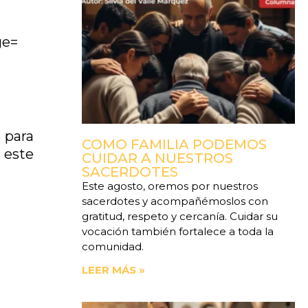
ge=
 para
COMO FAMILIA PODEMOS
 este
CUIDAR A NUESTROS
SACERDOTES
Este agosto, oremos por nuestros
sacerdotes y acompañémoslos con
gratitud, respeto y cercanía. Cuidar su
vocación también fortalece a toda la
comunidad.
LEER MÁS »