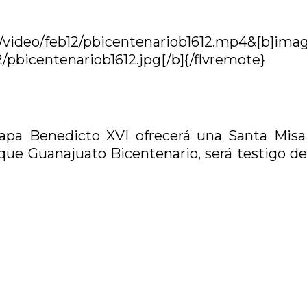
/video/feb12/pbicentenariob1612.mp4&[b]ima
pbicentenariob1612.jpg[/b]{/flvremote}
Papa Benedicto XVI ofrecerá una Santa Misa
rque Guanajuato Bicentenario, será testigo de