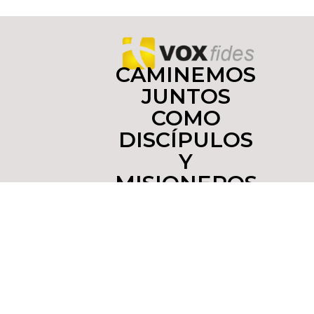
CAMINEMOS
JUNTOS
COMO
DISCÍPULOS
Y
MISIONEROS
Copyright © 2022 yoinfluyo.com Todos los derechos
reservados. De no existir previa autorización, queda
expresamente prohibida la publicación,
retransmisión, edición y cualquier otro uso de los
contenidos. Tel. (55)55437516