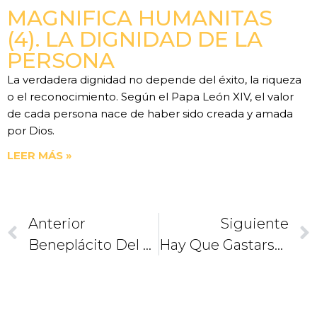
MAGNIFICA HUMANITAS
(4). LA DIGNIDAD DE LA
PERSONA
La verdadera dignidad no depende del éxito, la riqueza
o el reconocimiento. Según el Papa León XIV, el valor
de cada persona nace de haber sido creada y amada
por Dios.
LEER MÁS »
Anterior
Siguiente
Beneplácito Del Papa Por El Primer Encuentro “Juntos Por México”
Hay Que Gastarse La Vida Por Jesús: Mons. Faustino Armendáriz