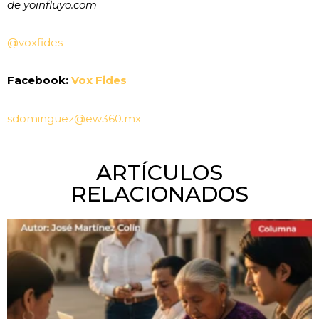
de yoinfluyo.com
@voxfides
Facebook:
Vox Fides
sdominguez@ew360.mx
ARTÍCULOS
RELACIONADOS