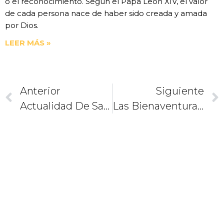
o el reconocimiento. Según el Papa León XIV, el valor
de cada persona nace de haber sido creada y amada
por Dios.
LEER MÁS »
Anterior
Siguiente
Actualidad De Santa Catalina
Las Bienaventuranzas (y VIII). Sufrir Con Alegría
CAMINEMOS