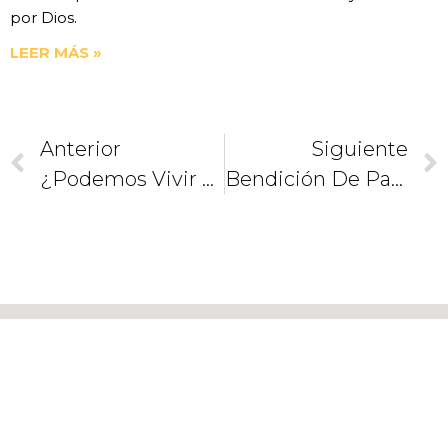
por Dios.
LEER MÁS »
Anterior
Siguiente
¿Podemos Vivir Una Semana Santa Más Espiritual En Nuestra Iglesia Doméstica?
Bendición De Parejas Homosexuales
CAMINEMOS
JUNTOS