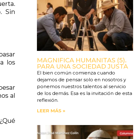
uerta.
. Sin
pasar
MAGNIFICA HUMANITAS (5).
a los
PARA UNA SOCIEDAD JUSTA
El bien común comienza cuando
dejamos de pensar solo en nosotros y
ponemos nuestros talentos al servicio
 pesar
de los demás. Esa es la invitación de esta
os al
reflexión.
LEER MÁS »
 ¿Qué