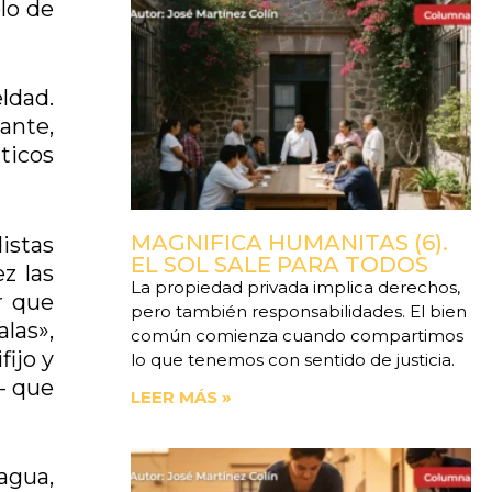
lo de
ldad.
ante,
áticos
MAGNIFICA HUMANITAS (6).
istas
EL SOL SALE PARA TODOS
z las
La propiedad privada implica derechos,
r que
pero también responsabilidades. El bien
las»,
común comienza cuando compartimos
fijo y
lo que tenemos con sentido de justicia.
– que
LEER MÁS »
agua,