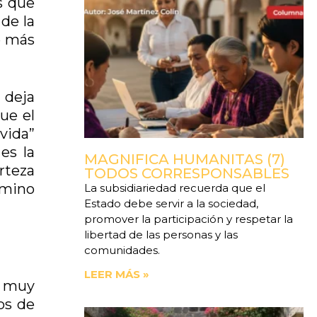
s que
de la
e más
 deja
ue el
 vida”
es la
MAGNIFICA HUMANITAS (7)
erteza
TODOS CORRESPONSABLES
amino
La subsidiariedad recuerda que el
Estado debe servir a la sociedad,
promover la participación y respetar la
libertad de las personas y las
comunidades.
LEER MÁS »
s muy
ños de