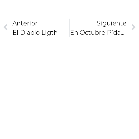
Anterior
Siguiente
El Diablo Ligth
En Octubre Pidamos Por La Misión De Los Consagrados
CAMINEMOS
JUNTOS
COMO
DISCÍPULOS
Y