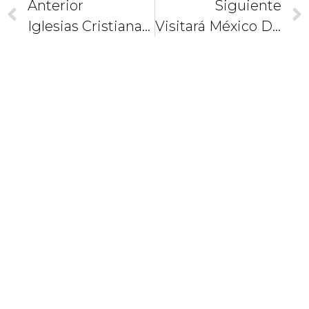
Anterior
Siguiente
Iglesias Cristianas Oran Juntas Por La Paz En Siria
Visitará México Dirigente De La Orden Del Santo Sepulcro
CAMINEMOS
JUNTOS
COMO
DISCÍPULOS
Y
MISIONEROS