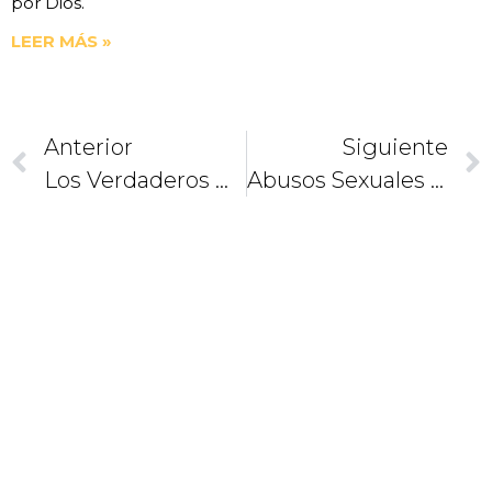
por Dios.
LEER MÁS »
Anterior
Siguiente
Los Verdaderos Héroes. La Vida Es Para Servir
Abusos Sexuales En Francia
CAMINEMOS
JUNTOS
COMO