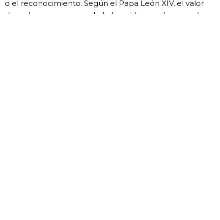
o el reconocimiento. Según el Papa León XIV, el valor
de cada persona nace de haber sido creada y amada
por Dios.
LEER MÁS »
Anterior
Siguiente
Ante Callejón Sin Salida. Para Saber Escuchar
La Fuerza Que Transforma. Mujer Heroica Contemporánea
CAMINEMOS