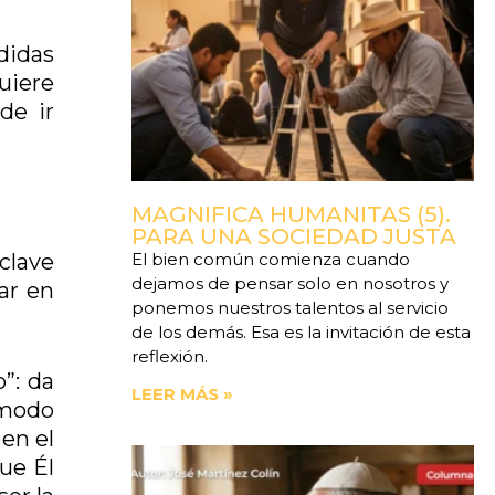
ndidas
uiere
de ir
MAGNIFICA HUMANITAS (5).
PARA UNA SOCIEDAD JUSTA
El bien común comienza cuando
 clave
dejamos de pensar solo en nosotros y
tar en
ponemos nuestros talentos al servicio
de los demás. Esa es la invitación de esta
reflexión.
”: da
LEER MÁS »
 modo
en el
ue Él