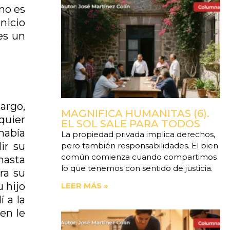
 no es
nicio
es un
argo,
MAGNIFICA HUMANITAS (6).
quier
EL SOL SALE PARA TODOS
había
La propiedad privada implica derechos,
ir su
pero también responsabilidades. El bien
común comienza cuando compartimos
hasta
lo que tenemos con sentido de justicia.
ra su
u hijo
LEER MÁS »
 a la
en le