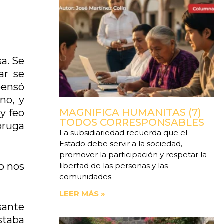
sa. Se
ar se
pensó
no, y
MAGNIFICA HUMANITAS (7)
y feo
TODOS CORRESPONSABLES
oruga
La subsidiariedad recuerda que el
Estado debe servir a la sociedad,
promover la participación y respetar la
o nos
libertad de las personas y las
comunidades.
LEER MÁS »
sante
staba