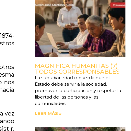
1874-
stros
MAGNIFICA HUMANITAS (7)
otros
TODOS CORRESPONSABLES
resma
La subsidiariedad recuerda que el
o nos
Estado debe servir a la sociedad,
hacia
promover la participación y respetar la
libertad de las personas y las
comunidades.
a vez
LEER MÁS »
dando
stir,