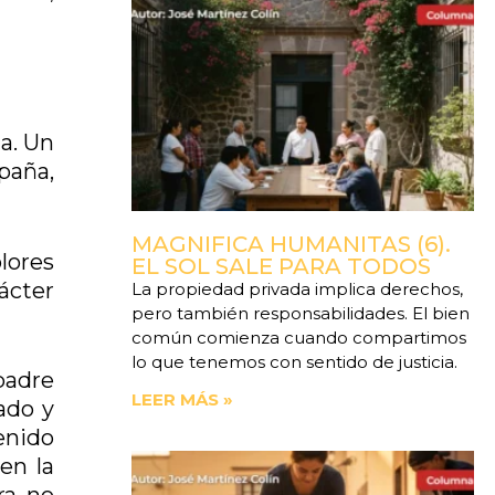
da. Un
paña,
MAGNIFICA HUMANITAS (6).
olores
EL SOL SALE PARA TODOS
ácter
La propiedad privada implica derechos,
pero también responsabilidades. El bien
común comienza cuando compartimos
lo que tenemos con sentido de justicia.
padre
LEER MÁS »
ado y
tenido
en la
ra no