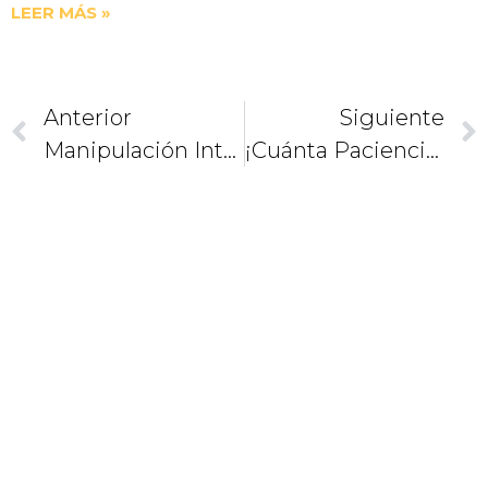
LEER MÁS »
Anterior
Siguiente
Manipulación Inteligente
¡Cuánta Paciencia Tiene Dios Conmigo!
CAMINEMOS
JUNTOS
COMO
DISCÍPULOS