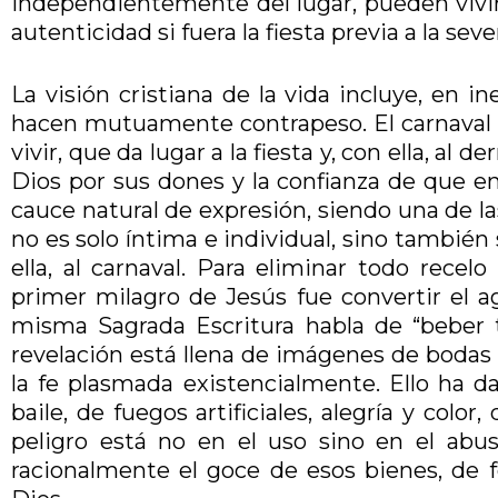
independientemente del lugar, pueden vivirl
autenticidad si fuera la fiesta previa a la se
La visión cristiana de la vida incluye, en i
hacen mutuamente contrapeso. El carnaval co
vivir, que da lugar a la fiesta y, con ella, al
Dios por sus dones y la confianza de que en 
cauce natural de expresión, siendo una de las
no es solo íntima e individual, sino también s
ella, al carnaval. Para eliminar todo recel
primer milagro de Jesús fue convertir el a
misma Sagrada Escritura habla de “beber tu
revelación está llena de imágenes de bodas y 
la fe plasmada existencialmente. Ello ha d
baile, de fuegos artificiales, alegría y col
peligro está no en el uso sino en el ab
racionalmente el goce de esos bienes, de 