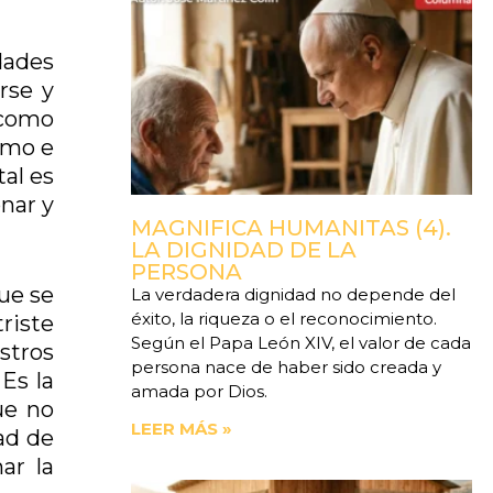
dades
rse y
 como
smo e
al es
nar y
MAGNIFICA HUMANITAS (4).
LA DIGNIDAD DE LA
PERSONA
que se
La verdadera dignidad no depende del
éxito, la riqueza o el reconocimiento.
riste
Según el Papa León XIV, el valor de cada
stros
persona nace de haber sido creada y
Es la
amada por Dios.
ue no
LEER MÁS »
dad de
ar la