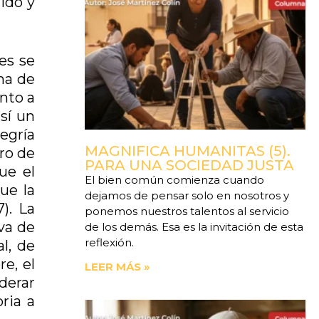
ido y
les se
na de
ento a
sí un
legría
MAGNIFICA HUMANITAS (5).
tro de
PARA UNA SOCIEDAD JUSTA
ue el
El bien común comienza cuando
ue la
dejamos de pensar solo en nosotros y
). La
ponemos nuestros talentos al servicio
iva de
de los demás. Esa es la invitación de esta
reflexión.
l, de
re, el
LEER MÁS »
derar
ria a