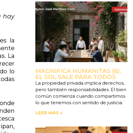
a hay
es la
mente
s. La
recer
MAGNIFICA HUMANITAS (6).
do lo
EL SOL SALE PARA TODOS
 todas
La propiedad privada implica derechos,
pero también responsabilidades. El bien
común comienza cuando compartimos
donde
lo que tenemos con sentido de justicia.
unden
LEER MÁS »
tesca
ipan,