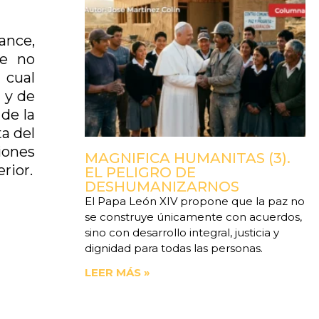
ance,
de no
 cual
 y de
 de la
ta del
iones
MAGNIFICA HUMANITAS (3).
rior.
EL PELIGRO DE
DESHUMANIZARNOS
El Papa León XIV propone que la paz no
se construye únicamente con acuerdos,
sino con desarrollo integral, justicia y
dignidad para todas las personas.
LEER MÁS »