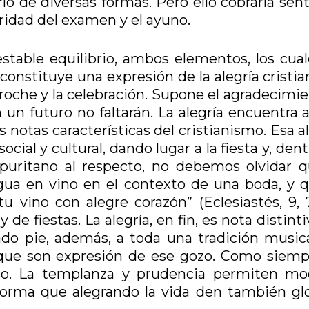
o de diversas formas. Pero ello cobraría sent
veridad del examen y el ayuno.
nestable equilibrio, ambos elementos, los cua
nstituye una expresión de la alegría cristia
 derroche y la celebración. Supone el agradecimi
un futuro no faltarán. La alegría encuentra a
 notas características del cristianismo. Esa a
ocial y cultural, dando lugar a la fiesta y, den
o puritano al respecto, no debemos olvidar q
gua en vino en el contexto de una boda, y q
 vino con alegre corazón” (Eclesiastés, 9, 7
de fiestas. La alegría, en fin, es nota distint
ado pie, además, a toda una tradición musica
or, que son expresión de ese gozo. Como siemp
uso. La templanza y prudencia permiten mo
forma que alegrando la vida den también glo