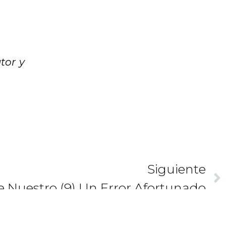
tor y
Siguiente
e Nuestro (9) Un Error Afortunado