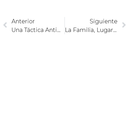
Anterior
Siguiente
Una Táctica Antigua. Discernir Las “fake News”
La Familia, Lugar Donde Se Cultivan Las Vocaciones
CAMINEMOS
JUNTOS
COMO
DISCÍPULOS
Y