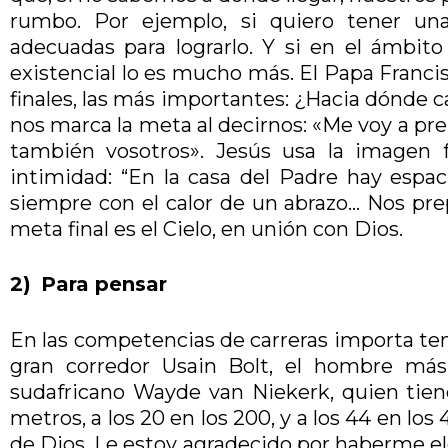
rumbo. Por ejemplo, si quiero tener una
adecuadas para lograrlo. Y si en el ámbit
existencial lo es mucho más. El Papa Francis
finales, las más importantes: ¿Hacia dónde 
nos marca la meta al decirnos: «Me voy a pre
también vosotros». Jesús usa la imagen f
intimidad: “En la casa del Padre hay espaci
siempre con el calor de un abrazo… Nos prep
meta final es el Cielo, en unión con Dios.
2)
Para pensar
En las competencias de carreras importa tene
gran corredor Usain Bolt, el hombre más 
sudafricano Wayde van Niekerk, quien tiene
metros, a los 20 en los 200, y a los 44 en lo
de Dios. Le estoy agradecido por haberme ele