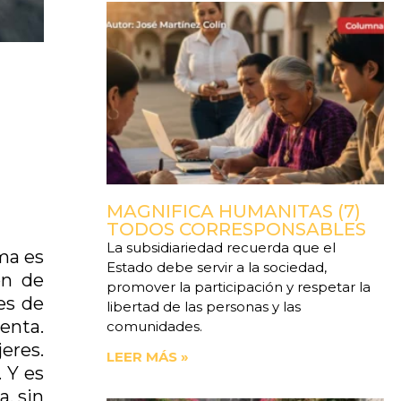
MAGNIFICA HUMANITAS (7)
TODOS CORRESPONSABLES
La subsidiariedad recuerda que el
ma es
Estado debe servir a la sociedad,
ón de
promover la participación y respetar la
es de
libertad de las personas y las
enta.
comunidades.
eres.
LEER MÁS »
. Y es
a, sin