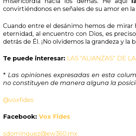
misericordia hacia los demás. He aquí
l
convirtiéndonos en señales de su amor en la 
Cuando entre el desánimo hemos de mirar ha
eternidad, al encuentro con Dios, es precis
detrás de Él. ¡No olvidemos la grandeza y la b
Te puede interesar:
LAS “ALIANZAS” DE L
*
Las opiniones expresadas en esta column
no constituyen de manera alguna la posició
@voxfides
Facebook:
Vox Fides
sdominguez@ew360.mx