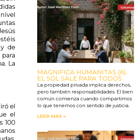
didas
nivel
guntas
Jesús
estéis
 y de
 para
a. La
MAGNIFICA HUMANITAS (6).
EL SOL SALE PARA TODOS
La propiedad privada implica derechos,
pero también responsabilidades. El bien
común comienza cuando compartimos
iró el
lo que tenemos con sentido de justicia.
ue el
LEER MÁS »
s 100
 manos
udas,