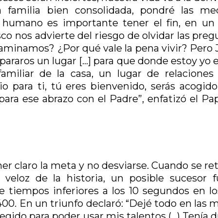
 familia bien consolidada, pondré las me
o humano es importante tener el fin, en un 
co nos advierte del riesgo de olvidar las pre
caminamos? ¿Por qué vale la pena vivir? Pero 
pararos un lugar […] para que donde estoy yo 
amiliar de la casa, un lugar de relaciones
o para ti, tú eres bienvenido, serás acogido
ara ese abrazo con el Padre”, enfatizó el Pap
r claro la meta y no desviarse. Cuando se ret
veloz de la historia, un posible sucesor f
 tiempos inferiores a los 10 segundos en lo
s 400. En un triunfo declaró: “Dejé todo en las
gido para poder usar mis talentos (…) Tenía d