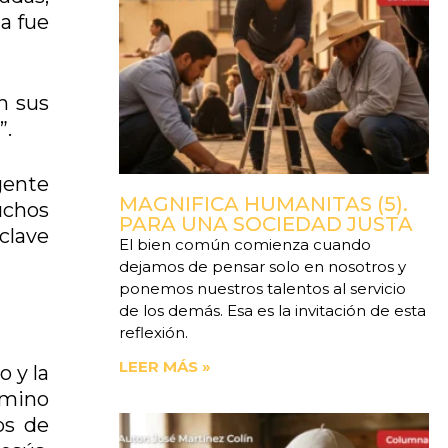
a fue
n sus
”.
gente
MAGNIFICA HUMANITAS (5).
uchos
PARA UNA SOCIEDAD JUSTA
clave
El bien común comienza cuando
dejamos de pensar solo en nosotros y
ponemos nuestros talentos al servicio
de los demás. Esa es la invitación de esta
reflexión.
LEER MÁS »
o y la
camino
os de