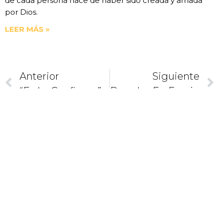
de cada persona nace de haber sido creada y amada
por Dios.
LEER MÁS »
Anterior
Siguiente
“Es La Confianza” (VII). ¿Amo En Concreto?
Posadas En Familia
CAMINEMOS
JUNTOS