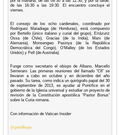
por la mañana, de las 09:30 a las 12:30, y por la tarde,
de las 16:30 a las 19:30. El encuentro concluye el
viernes.
El consejo de los ocho cardenales, coordinado por
Rodríguez Maradiaga (de Honduras), está compuesto
por Bertello (único italiano y curial del grupo), Errázuriz
Ossa (de Chile), Gracias (de la India), Marx (de
Alemania), Monsengwo Pasinya (de la República
Democrática del Congo), O’Malley (de los Estados
Unidos) y Pell (de Australia).
Funge como secretario el obispo de Albano, Marcello
Semeraro. Las primeras reuniones del llamado “C8” se
llevaron a cabo en octubre y en diciembre del año
pasado. Su tarea, como indica un quirógrafo papal del 30
de septiembre de 2013, es ayudar al Pontífice en el
gobierno de la Iglesia universal y estudiar un proyecto de
revisión de la Constitución apostólica “Pastor Bonus”
sobre la Curia romana.
Con información de Vatican Insider
@yoinfluyo