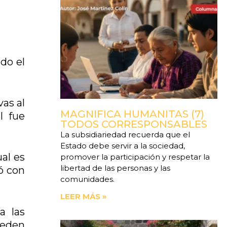
ndo el
vas al
MAGNIFICA HUMANITAS (7)
l fue
TODOS CORRESPONSABLES
La subsidiariedad recuerda que el
Estado debe servir a la sociedad,
al es
promover la participación y respetar la
libertad de las personas y las
ó con
comunidades.
LEER MÁS »
a las
ueden