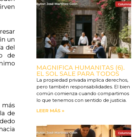
irven
resar
sin un
ía del
o de
ínimo
MAGNIFICA HUMANITAS (6).
EL SOL SALE PARA TODOS
La propiedad privada implica derechos,
pero también responsabilidades. El bien
común comienza cuando compartimos
lo que tenemos con sentido de justicia.
s más
LEER MÁS »
la de
l dedo
 hacia