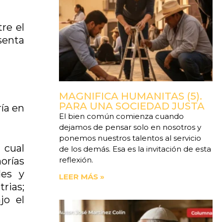
re el
esenta
MAGNIFICA HUMANITAS (5).
PARA UNA SOCIEDAD JUSTA
ía en
El bien común comienza cuando
dejamos de pensar solo en nosotros y
ponemos nuestros talentos al servicio
 cual
de los demás. Esa es la invitación de esta
reflexión.
norías
des y
LEER MÁS »
rias;
jo el