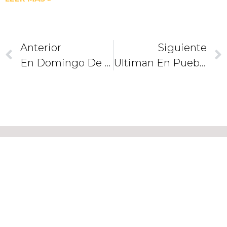
Anterior
Siguiente
En Domingo De Ramos El Papa Invita A Aprender Del Amor De Jesús
Ultiman En Puebla Preparativos Para Procesión De Viernes Santo
CAMINEMOS
JUNTOS
COMO
DISCÍPULOS