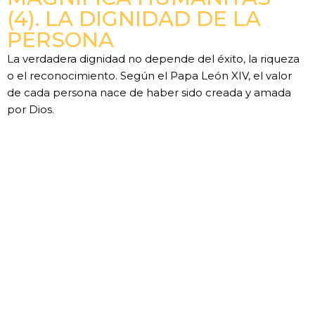
(4). LA DIGNIDAD DE LA
PERSONA
La verdadera dignidad no depende del éxito, la riqueza
o el reconocimiento. Según el Papa León XIV, el valor
de cada persona nace de haber sido creada y amada
por Dios.
LEER MÁS »
Anterior
Siguiente
Entre Escombros, Escultura De La Virgen María Quedó Intacta En Iglesia De Turquía
Sobre El Discernimiento. ¿Soy Libre Ante Mi Destino?