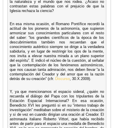
la naturaleza y el mundo que nos rodea. ¿Acaso no
contrastan estas palabras con el prejuicio de que la
Iglesia rechaza la ciencia?
En esa misma ocasión, el Romano Pontífice recordó la
actitud de los pioneros de la astronomía, que supieron
armonizar sus conocimientos particulares con el resto
del saber: “los grandes científicos de la época de los
descubrimientos también nos recuerdan que el
conocimiento auténtico siempre se dirige a la verdadera
sabiduría, y en lugar de restringir los ojos de la mente,
nos invita a elevar nuestra mirada a un plano superior
del espíritu”. E indicó el núcleo de la cuestión, al señalar
que la contemplación de los fenómenos astronómicos,
que nos causan tanta admiración, nos deben llevar “a la
contemplación del Creador y del amor que es la razón
detrás de su creación” (cfr.
Discurso
, 30.X.2009).
Y, ya que mencionamos el espacio sideral, ¿quién no
recuerda el diálogo del Papa con los tripulantes de la
Estación Espacial Internacional? En esa ocasión,
Benedicto XVI les preguntó si en su “intenso trabajo de
investigación” meditaban sobre el misterio de la creación
y si de vez en cuando dirigían una oración al Creador. El
astronauta italiano Roberto Vittori, que había recibido
antes de partir para el espacio una medalla de Benedicto