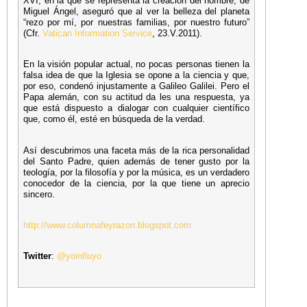
XVI, en la que se representa la creación del hombre, de
Miguel Ángel, aseguró que al ver la belleza del planeta
“rezo por mí, por nuestras familias, por nuestro futuro”
(Cfr.
Vatican Information Service
, 23.V.2011).
En la visión popular actual, no pocas personas tienen la
falsa idea de que la Iglesia se opone a la ciencia y que,
por eso, condenó injustamente a Galileo Galilei. Pero el
Papa alemán, con su actitud da les una respuesta, ya
que está dispuesto a dialogar con cualquier científico
que, como él, esté en búsqueda de la verdad.
Así descubrimos una faceta más de la rica personalidad
del Santo Padre, quien además de tener gusto por la
teología, por la filosofía y por la música, es un verdadero
conocedor de la ciencia, por la que tiene un aprecio
sincero.
http://www.columnafeyrazon.blogspot.com
Twitter
:
@yoinfluyo