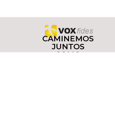
CAMINEMOS
JUNTOS
COMO
DISCÍPULOS
Y
MISIONEROS
Copyright © 2022 yoinfluyo.com Todos los derechos
reservados. De no existir previa autorización, queda
expresamente prohibida la publicación,