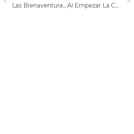
Las Bienaventuranzas (III), La Belleza Del Llanto
Al Empezar La Cuaresma. ¿Por Qué 40 Días?
CAMINEMOS
JUNTOS
COMO
DISCÍPULOS
Y
MISIONEROS