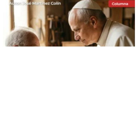
MAGNIFICA HUMANITAS
(4). LA DIGNIDAD DE LA
PERSONA
La verdadera dignidad no depende del éxito, la riqueza
o el reconocimiento. Según el Papa León XIV, el valor
de cada persona nace de haber sido creada y amada
por Dios.
LEER MÁS »