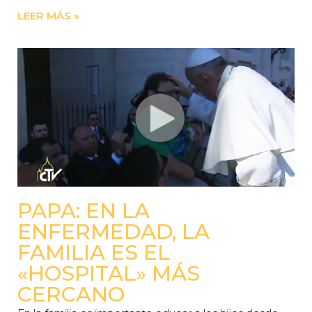
LEER MÁS »
PAPA: EN LA
ENFERMEDAD, LA
FAMILIA ES EL
«HOSPITAL» MÁS
CERCANO