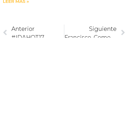
LEER MÁS »
Anterior
Siguiente
#IDAHOT17
Francisco, Como Un Párroco, Bendice Casas De Roma
CAMINEMOS
JUNTOS
COMO
DISCÍPULOS