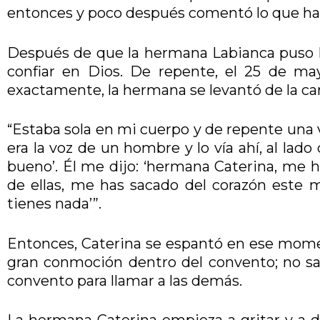
entonces y poco después comentó lo que ha
Después de que la hermana Labianca puso la r
confiar en Dios. De repente, el 25 de ma
exactamente, la hermana se levantó de la cam
“Estaba sola en mi cuerpo y de repente una v
era la voz de un hombre y lo vía ahí, al lado
bueno’. Él me dijo: ‘hermana Caterina, me 
de ellas, me has sacado del corazón este m
tienes nada’”.
Entonces, Caterina se espantó en ese mome
gran conmoción dentro del convento; no sa
convento para llamar a las demás.
La hermana Caterina empieza a gritar y a dec