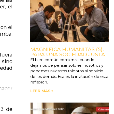
r, el
on el
umba,
MAGNIFICA HUMANITAS (5).
PARA UNA SOCIEDAD JUSTA
fuera
El bien común comienza cuando
 sino
dejamos de pensar solo en nosotros y
medad
ponemos nuestros talentos al servicio
de los demás. Esa es la invitación de esta
reflexión.
hacer
LEER MÁS »
 3 de