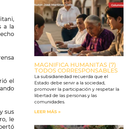
tani,
 a la
hecho
rensa
MAGNIFICA HUMANITAS (7)
TODOS CORRESPONSABLES
La subsidiariedad recuerda que el
rió el
Estado debe servir a la sociedad,
uando
promover la participación y respetar la
libertad de las personas y las
comunidades.
 y sus
LEER MÁS »
o, le
pertó