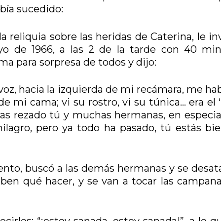
bía sucedido:
eliquia sobre las heridas de Caterina, le inv
yo de 1966, a las 2 de la tarde con 40 min
a para sorpresa de todos y dijo:
oz, hacia la izquierda de mi recámara, me hab
 de mi cama; vi su rostro, vi su túnica… era el
has rezado tú y muchas hermanas, en especia
ilagro, pero ya todo ha pasado, tú estás bie
nto, buscó a las demás hermanas y se desat
ben qué hacer, y se van a tocar las campana
irles: “¡estoy sanada, estoy sanada!”, a lo q