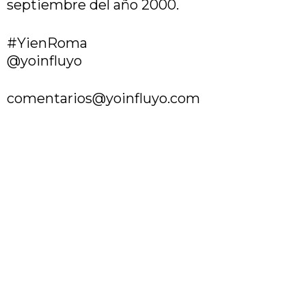
septiembre del año 2000.
#YienRoma
@yoinfluyo
comentarios@yoinfluyo.com