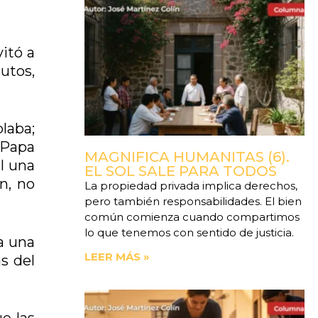
itó a
utos,
laba;
 ‘Papa
MAGNIFICA HUMANITAS (6).
l una
EL SOL SALE PARA TODOS
n, no
La propiedad privada implica derechos,
pero también responsabilidades. El bien
común comienza cuando compartimos
lo que tenemos con sentido de justicia.
a una
LEER MÁS »
s del
ue las