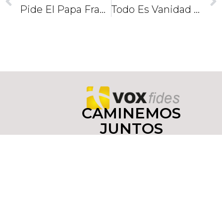
Pide El Papa Francisco Cantar “La Guadalupana” Por El Sufrido México
Todo Es Vanidad / El Asno Disfrazado
CAMINEMOS
JUNTOS
COMO
DISCÍPULOS
Y
MISIONEROS