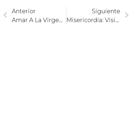
Anterior
Siguiente
Amar A La Virgen De Guadalupe Es Amar A Su Hijo
Misericordia: Visitad A Los Solitarios
CAMINEMOS
JUNTOS
COMO
DISCÍPULOS
Y
MISIONEROS