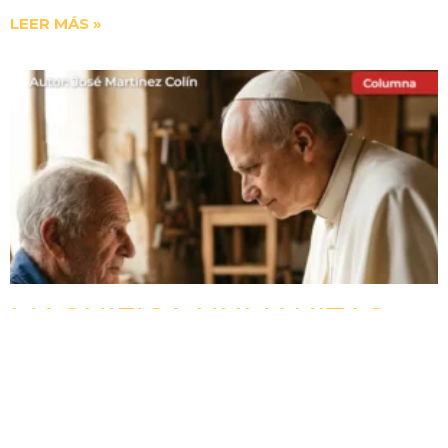
LEER MÁS »
MAGNIFICA HUMANITAS
(4). LA DIGNIDAD DE LA
PERSONA
La verdadera dignidad no depende del éxito, la riqueza
o el reconocimiento. Según el Papa León XIV, el valor